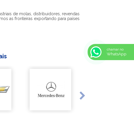
triais de molas, distribuidores, revendas
mos as fronteiras exportando para países
chamar no
WhatsApp
ais