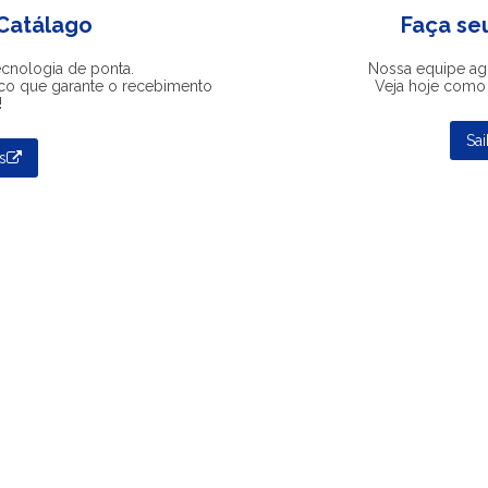
 Catálago
Faça se
ecnologia de ponta.
Nossa equipe ag
co que garante o recebimento
Veja hoje como 
!
Sa
s