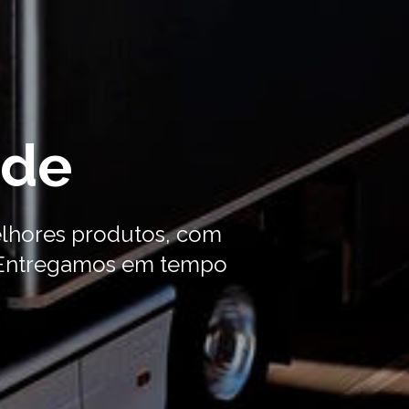
ade
lhores produtos, com
. Entregamos em tempo