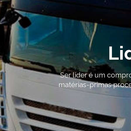
Li
Ser líder é um comp
matérias-primas proc