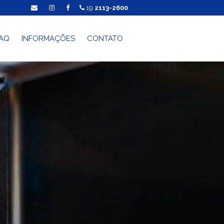
19
2113-2600
AQ
INFORMAÇÕES
CONTATO