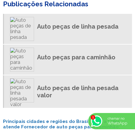
Publicações Relacionadas
FABRICA DE MOLAS PARA CAMINHÃO
DISTRIBUIDOR DE MOLAS PARA CAMINHÃO
DISTRIBUIDORA DE AUTO PECAS PARA CAMINHOES
Auto peças de linha pesada
DISTRIBUIDORA DE PEÇAS DE REPOSIÇÃO CAMINHÕES
DISTRIBUIDORA DE PEÇAS LINHA PESADA
EMPRESA DE BUCHA PARA MOLA
Auto peças para caminhão
ESPIGÃO FEIXE DE MOLAS
ESPIGAO MOLA
CHAPA DE MOLA
BUCHAS PARA CAMINHAO
Auto peças de linha pesada
BUCHAS PARA FEIXE DE MOLAS
valor
BUCHA FEIXE DE MOLA REBOQUE
BUCHA PARA MOLA
ARRUELAS CONICAS
chamar no
Principais cidades e regiões do Brasil onde a Lider
WhatsApp
atende Fornecedor de auto peças para caminhão:
AUTO PEÇAS DE LINHA PESADA