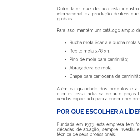
Outro fator que destaca esta
industr
internacional, é a produção de itens qu
globais.
Para isso, mantém um catálogo amplo de
Bucha mola Scania e bucha mola 
Rebite mola 3/8 x 1;
Pino de mola para caminhão;
Abraçadeira de mola;
Chapa para carroceria de caminhã
Além da qualidade dos produtos e a a
clientes, essa
industria de auto peças 
vendas capacitada para atender com preci
POR QUE ESCOLHER A LÍDE
Fundada em 1993, esta empresa tem fo
décadas de atuação, sempre investiu e
técnica de seus profissionais.