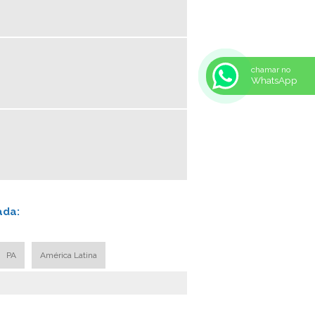
BUCHA FEIXE DE MOLA REBOQUE
BUCHA PARA MOLA
ARRUELAS CONICAS
chamar no
AUTO PEÇAS DE LINHA PESADA
WhatsApp
ARRUELA DE MOLA
ABRAÇADEIRA CAMINHAO
ABRAÇADEIRA DE MOLA
ABRAÇADEIRA PARA FEIXE DE MOLAS
AUTO PEÇAS PARA CAMINHÃO
CHAPA DE AÇO MOLA
ada:
CHAPA DE AÇO PARA CAMINHÃO
CHAPA PARA CARROCERIA DE
CAMINHAO
PA
América Latina
FABRICA DE AUTO PEÇAS LINHA PESADA
FABRICA DE PEÇAS DE REPOSIÇÃO DE
CAMINHÃO