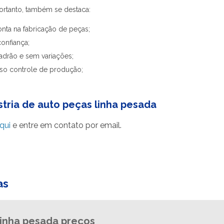
portanto, também se destaca:
onta na fabricação de peças;
onfiança;
adrão e sem variações;
so controle de produção;
stria de auto peças linha pesada
qui
e entre em contato por email.
as
linha pesada preços