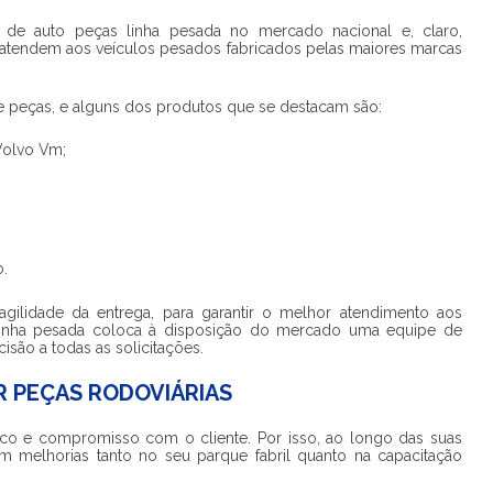
ia de auto peças linha pesada
no mercado nacional e, claro,
e atendem aos veículos pesados fabricados pelas maiores marcas
 peças, e alguns dos produtos que se destacam são:
Volvo Vm;
o.
gilidade da entrega, para garantir o melhor atendimento aos
linha pesada
coloca à disposição do mercado uma equipe de
são a todas as solicitações.
R PEÇAS RODOVIÁRIAS
co e compromisso com o cliente. Por isso, ao longo das suas
m melhorias tanto no seu parque fabril quanto na capacitação