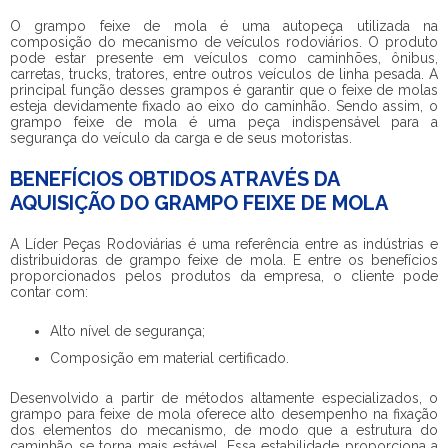
O
grampo feixe de mola
é uma autopeça utilizada na
composição do mecanismo de veículos rodoviários. O produto
pode estar presente em veículos como caminhões, ônibus,
carretas, trucks, tratores, entre outros veículos de linha pesada. A
principal função desses grampos é garantir que o feixe de molas
esteja devidamente fixado ao eixo do caminhão. Sendo assim, o
grampo feixe de mola
é uma peça indispensável para a
segurança do veículo da carga e de seus motoristas.
BENEFÍCIOS OBTIDOS ATRAVÉS DA
AQUISIÇÃO DO GRAMPO FEIXE DE MOLA
A Líder Peças Rodoviárias é uma referência entre as indústrias e
distribuidoras de
grampo feixe de mola
. E entre os benefícios
proporcionados pelos produtos da empresa, o cliente pode
contar com:
Alto nível de segurança;
Composição em material certificado.
Desenvolvido a partir de métodos altamente especializados, o
grampo para feixe de mola oferece alto desempenho na fixação
dos elementos do mecanismo, de modo que a estrutura do
caminhão se torna mais estável. Essa estabilidade proporciona a