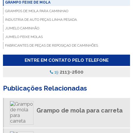
GRAMPO FEIXE DE MOLA
GRAMPOS DE MOLA PARA CAMINHAO
INDUSTRIA DE AUTO PEÇAS LINHA PESADA
JUMELO CAMINHÃO
JUMELO FEIXE MOLAS
FABRICANTES DE PEÇAS DE REPOSIÇAO DE CAMINHÕES
FABRICANTE DE BUCHA PARA MOLA
ENTRE EM CONTATO PELO TELEFONE
FABRICA DE BUCHA PARA CAMINHAO
FABRICA DE BUCHA PARA MOLA
2113-2600
19
FABRICA DE GRAMPOS DE MOLAS
Publicações Relacionadas
FABRICA DE MOLAS PARA CAMINHÃO
DISTRIBUIDOR DE MOLAS PARA CAMINHÃO
DISTRIBUIDORA DE AUTO PECAS PARA CAMINHOES
Grampo de mola para carreta
DISTRIBUIDORA DE PEÇAS DE REPOSIÇÃO CAMINHÕES
DISTRIBUIDORA DE PEÇAS LINHA PESADA
EMPRESA DE BUCHA PARA MOLA