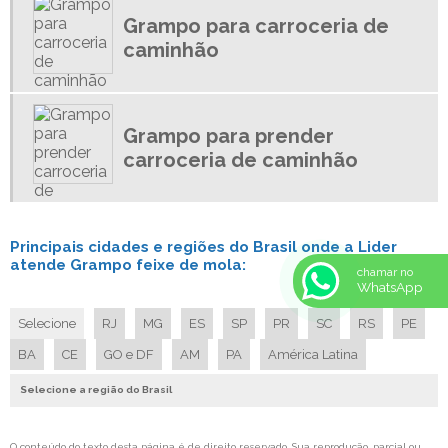
Grampo para carroceria de
ESPIGÃO FEIXE DE MOLAS
caminhão
ESPIGAO MOLA
CHAPA DE MOLA
BUCHAS PARA CAMINHAO
Grampo para prender
BUCHAS PARA FEIXE DE MOLAS
carroceria de caminhão
BUCHA FEIXE DE MOLA REBOQUE
BUCHA PARA MOLA
ARRUELAS CONICAS
Principais cidades e regiões do Brasil onde a Lider
AUTO PEÇAS DE LINHA PESADA
atende Grampo feixe de mola:
chamar no
ARRUELA DE MOLA
WhatsApp
ABRAÇADEIRA CAMINHAO
Selecione
RJ
MG
ES
SP
PR
SC
RS
PE
ABRAÇADEIRA DE MOLA
BA
CE
GO e DF
AM
PA
América Latina
ABRAÇADEIRA PARA FEIXE DE MOLAS
Selecione a região do Brasil
AUTO PEÇAS PARA CAMINHÃO
CHAPA DE AÇO MOLA
O conteúdo do texto desta página é de direito reservado. Sua reprodução, parcial ou