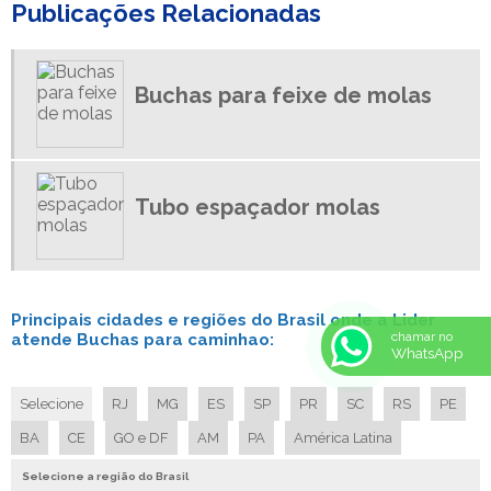
Publicações Relacionadas
FABRICA DE MOLAS PARA CAMINHÃO
DISTRIBUIDOR DE MOLAS PARA CAMINHÃO
DISTRIBUIDORA DE AUTO PECAS PARA CAMINHOES
Buchas para feixe de molas
DISTRIBUIDORA DE PEÇAS DE REPOSIÇÃO CAMINHÕES
DISTRIBUIDORA DE PEÇAS LINHA PESADA
EMPRESA DE BUCHA PARA MOLA
Tubo espaçador molas
ESPIGÃO FEIXE DE MOLAS
ESPIGAO MOLA
CHAPA DE MOLA
BUCHAS PARA CAMINHAO
Principais cidades e regiões do Brasil onde a Lider
BUCHAS PARA FEIXE DE MOLAS
chamar no
atende Buchas para caminhao:
WhatsApp
BUCHA FEIXE DE MOLA REBOQUE
BUCHA PARA MOLA
Selecione
RJ
MG
ES
SP
PR
SC
RS
PE
ARRUELAS CONICAS
BA
CE
GO e DF
AM
PA
América Latina
AUTO PEÇAS DE LINHA PESADA
Selecione a região do Brasil