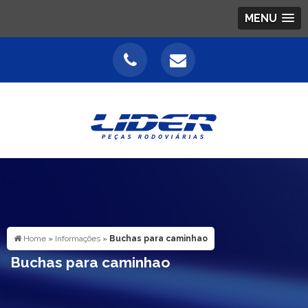
MENU
Home
»
Informações
»
Buchas para caminhao
Buchas para caminhao