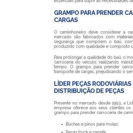
essenciais para suprir as necessidades 
GRAMPO PARA PRENDER CA
CARGAS
O caminhoneiro deve considerar a ca
mercado são fabricados com materiai
segurança que compõem o baú, c
produzido com qualidade e composto com
Para prolongar a qualidade do baú, o mo
carroceria do veículo, realizando man
tempo. O
grampo para prender carro
transporte de cargas, prejudicando o ser
LÍDER PEÇAS RODOVIÁRIAS
DISTRIBUIÇÃO DE PEÇAS
Presente no mercado desde 1993, a Líde
empresa oferece aos seus clientes os
grampo para prender carroceria de cam
Buchas e pinos para molas;
Peças truck e carreta;