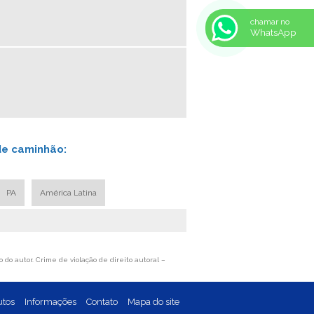
BUCHA FEIXE DE MOLA REBOQUE
chamar no
WhatsApp
BUCHA PARA MOLA
ARRUELAS CONICAS
AUTO PEÇAS DE LINHA PESADA
ARRUELA DE MOLA
ABRAÇADEIRA CAMINHAO
ABRAÇADEIRA DE MOLA
de caminhão:
ABRAÇADEIRA PARA FEIXE DE MOLAS
AUTO PEÇAS PARA CAMINHÃO
PA
América Latina
CHAPA DE AÇO MOLA
CHAPA DE AÇO PARA CAMINHÃO
CHAPA PARA CARROCERIA DE
CAMINHAO
 do autor. Crime de violação de direito autoral –
FABRICA DE AUTO PEÇAS LINHA PESADA
FABRICA DE PEÇAS DE REPOSIÇÃO DE
CAMINHÃO
utos
Informações
Contato
Mapa do site