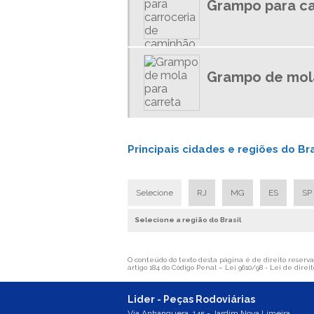
Grampo para ca
Grampo de mola
Principais cidades e regiões do B
Selecione
RJ
MG
ES
SP
Selecione a região do Brasil
O conteúdo do texto desta página é de direito reservad
artigo 184 do Código Penal –
Lei 9610/98 - Lei de direit
Lider - Peças Rodoviárias
Via Anhanguera, 145 - Jardim Nova Limeira