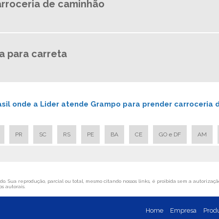
rroceria de caminhão
 para carreta
rasil onde a Lider atende Grampo para prender carroceria 
PR
SC
RS
PE
BA
CE
GO e DF
AM
o. Sua reprodução, parcial ou total, mesmo citando nossos links, é proibida sem a autorização
os autorais
.
Home
Empresa
Prod