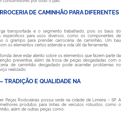
de consumidores por todo o país.
RROCERIA DE CAMINHÃO PARA DIFERENTES
rga transportada e o segmento trabalhado, pois os baús do
s específicos para usos diversos, como os componentes de
omo o
grampo para prender carroceria de caminhão
. Um baú
 os elementos certos estende a vida útil da ferramenta.
torista deve estar atento sobre os elementos que fazem parte da
utenção preventiva, além da troca de peças desgastadas com o
ceria de caminhão
desgastado pode acarretar problemas no
viço realizado.
 – TRADIÇÃO E QUALIDADE NA
r Peças Rodoviárias possui sede na cidade de Limeira – SP. A
 melhores produtos para linhas de veículos robustos, como o
inhão
, além de outras peças como: