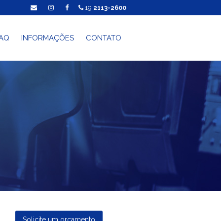
19
2113-2600
AQ
INFORMAÇÕES
CONTATO
Solicite um orçamento