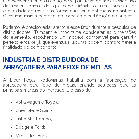
O desenvolvimento da
abraçadeira para feixe de molas
exige uso
de matéria-prima de qualidade. Afinal, o item precisa ter
capacidade de resistir às forças que serão aplicadas no sistema.
O insumo mais recomendado é aço com certificação de origem.
Portanto, é preciso estar atento a esse fator durante a pesquisa de
distribuidores. Também é importante considerar as dimensões
do elemento, escolhendo um modelo compatível para garantir
perfeito encaixe, já que eventuais lacunas podem comprometer a
finalidade do componente.
INDÚSTRIA E DISTRIBUIDORA DE
ABRAÇADEIRA PARA FEIXE DE MOLAS
A Líder Peças Rodoviárias trabalha com a fabricação de
abraçadeira para feixe de molas
, criando soluções para as
principais marcas do mercado. É o caso de:
Volkswagen e Toyota;
Chevrolet e Scania,
Fiat e Alfa Romeo;
Dodge e Ford;
Mercedes-Benz.